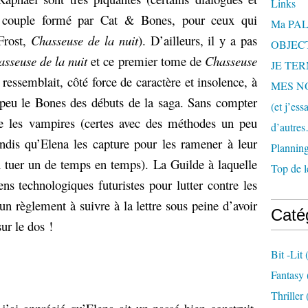
Links
au couple formé par Cat & Bones, pour ceux qui
Ma PAL 
Frost,
Chasseuse de la nuit
). D’ailleurs, il y a pas
OBJECT
sseuse de la nuit
et ce premier tome de
Chasseuse
JE TE
 ressemblait, côté force de caractère et insolence, à
MES N
peu le Bones des débuts de la saga. Sans compter
(et j’es
 les vampires (certes avec des méthodes un peu
d’autre
andis qu’Elena les capture pour les ramener à leur
Plannin
n tuer un de temps en temps). La Guilde à laquelle
Top de l
ns technologiques futuristes pour lutter contre les
un règlement à suivre à la lettre sous peine d’avoir
Caté
ur le dos !
Bit -lit
(
Fantasy
Thriller