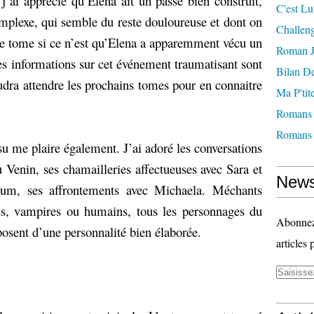
j’ai apprécié qu’Elena ait un passé bien construit,
C'est Lu
omplexe, qui semble du reste douloureuse et dont on
Challeng
e tome si ce n’est qu’Elena a apparemment vécu un
Roman J
s informations sur cet événement traumatisant sont
Bilan D
audra attendre les prochains tomes pour en connaitre
Ma P'ti
Romans 
Romans 
u me plaire également. J’ai adoré les conversations
 Venin, ses chamailleries affectueuses avec Sara et
News
ium, ses affrontements avec Michaela. Méchants
s, vampires ou humains, tous les personnages du
Abonnez-
osent d’une personnalité bien élaborée.
articles 