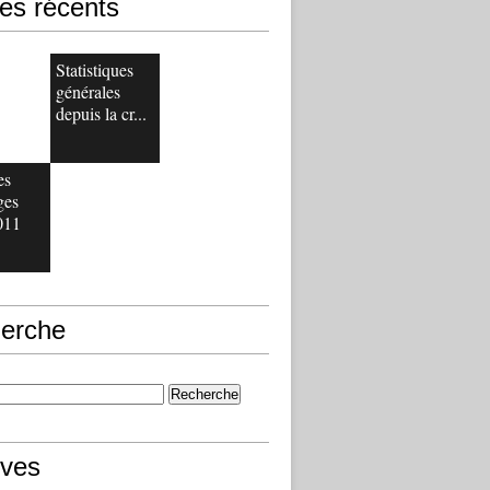
les récents
Statistiques
générales
depuis la cr...
es
ges
011
erche
ives