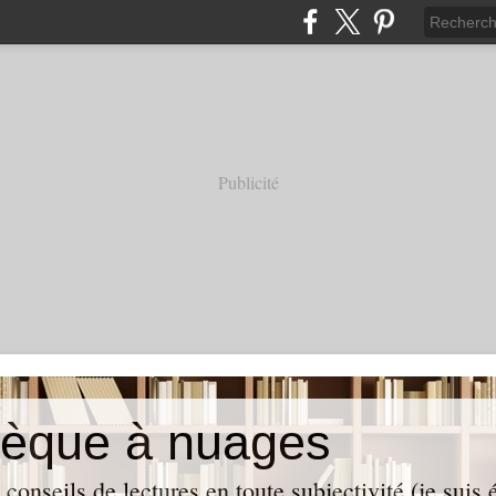
Publicité
thèque à nuages
conseils de lectures en toute subjectivité (je suis é