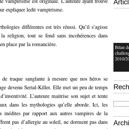
 le vampirisme est originale.
L’auteure ayant trouvé
Artic
our expliquer ledit vampirisme.
ologies différentes est très réussi. Qu’il s’agisse
la religion, tout se fond sans incohérences dans
en place par la romancière.
Bilan d
challen
2010/2
es de traque sanglante à mesure que nos héros se
Rech
ange devenu Serial-Killer. Elle met un peu de temps
d’inventivité. L’auteure maitrise son sujet et tente
aux dans les mythologies qu’elle aborde. Ici, les
es inédites par rapport aux autres vampires de la
frent pas d’allergie au soleil, ne dorment pas dans
Arch