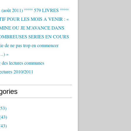
(août 2011) °°°°° 579 LIVRES °°°°°
IF POUR LES MOIS A VENIR : «
RMINE OU JE M’AVANCE DANS
OMBREUSES SERIES EN COURS
saie de ne pas trop en commencer
s…) »
g des lectures communes
ectures 2010/2011
gories
53)
(43)
(43)